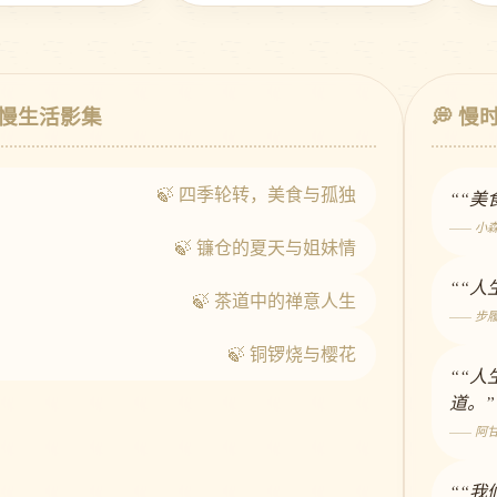
· 慢生活影集
💭 慢
🍃 四季轮转，美食与孤独
““
—— 小
🍃 镰仓的夏天与姐妹情
““
🍃 茶道中的禅意人生
—— 步
🍃 铜锣烧与樱花
““
道。”
—— 阿
““