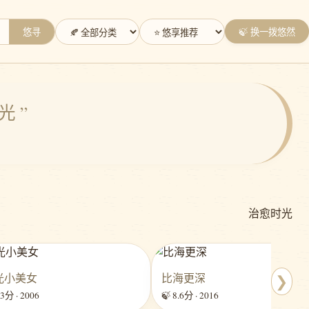
悠寻
🍃 换一拨悠然
 ”
治愈时光
光小美女
比海更深
❯
.3分 · 2006
🍃 8.6分 · 2016