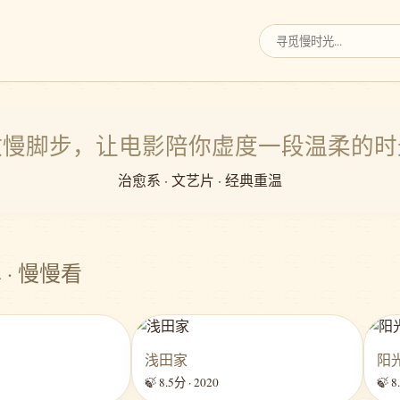
 放慢脚步，让电影陪你虚度一段温柔的时光
治愈系 · 文艺片 · 经典重温
 · 慢慢看
浅田家
阳
🍃 8.5分 · 2020
🍃 8