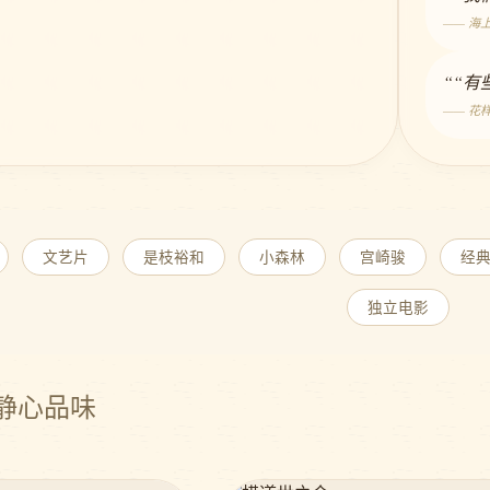
—— 海
““
—— 花
文艺片
是枝裕和
小森林
宫崎骏
经
独立电影
· 静心品味