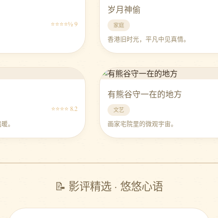
岁月神偷
⭐⭐⭐⭐½ 9
家庭
香港旧时光，平凡中见真情。
有熊谷守一在的地方
⭐⭐⭐⭐ 8.2
文艺
温暖。
画家宅院里的微观宇宙。
📝 影评精选 · 悠悠心语