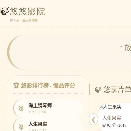
🍃
悠悠影院
慢下来 · 遇见好电影
“
🏆 悠影排行榜 · 慢品评分
🍃 悠享片单
海上钢琴师
🥇
⭐ 9.2 · 1998
人生果实
❮
人生果实
🍃 9.1分 · 2017
🥈
⭐ 9.1 · 2017