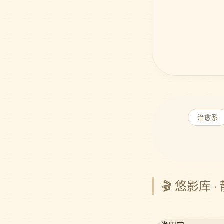
治愈系
🎬 悠影库 