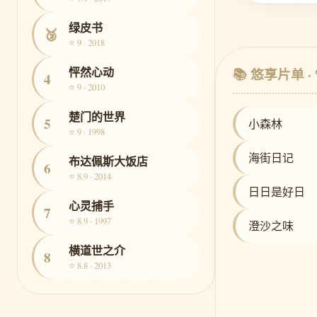
绿皮书
🥉
⭐ 9 · 2018
怦然心动
📚 悠享片单 
4
⭐ 9 · 2010
楚门的世界
5
小森林
⭐ 9 · 1998
海街日记
布达佩斯大饭店
6
⭐ 8.9 · 2014
日日是好日
心灵捕手
7
⭐ 8.9 · 1997
澄沙之味
横道世之介
8
⭐ 8.8 · 2013